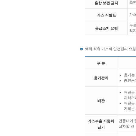
조연
혼합 보관 금지
가스
가스 식별표
누설
응급조치 요령
리자
액화 석유 가스의 안전관리 요령
구 분
용기는 
용기관리
충전용
배관은 
치하거
배관
배관은 
기와는 
건물내에 
가스누출 자동차
설치할 것
단기