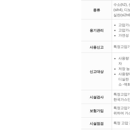
수소(h2),
(sih4),
종류
실란(si2h6
고압가스
고압가
용기관리
가연성 
특정고압가
사용신고
사용량 
자
저장 능
신고대상
사용량에
디실란 
소 -액
특정고압가
시설검사
한국가스안
특정고압가
보험가입
위하여 가스
특정 고압 
시설점검