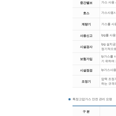
가스 사용
중간밸브
가스사용시설
호스
가스를 사
계량기
lpg를 
사용신고
lpg 설
시설검사
정기적으로
lp가스를
보험가입
기 위하여
lp가스사용
시설점검
압력 조정기
조정기
하는 규격
특정고압가스 안전 관리 요령
구 분