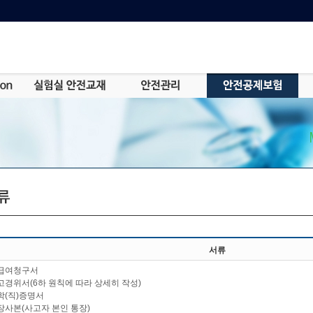
서류
급여청구서
경위서(6하 원칙에 따라 상세히 작성)
학(직)증명서
장사본(사고자 본인 통장)