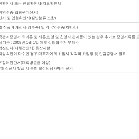
원확인서 또는 진료확인서(치료확인서
비영수증(입퇴원계산서)
단서 및 입원확인서(질병분류 포함)
 진료비 계산서(영수증) 및 약국영수증(처방전)
족관계증명서 ※이혼 및 재혼,입양 및 친양자 관계등이 있는 경우 추가로 증명서류를 
기준 : 2008년 1월 1일 이후 상담접수건 부터~)
망진단서(사체검안서),통장사본
적상속인이 다수인 경우 대표자에게 위임시 각각의 위임장 및 인감증명서 필요
유장애진단서(대학병원급 이상)
해 진단서 발급 시 본회 보상담당자에게 문의