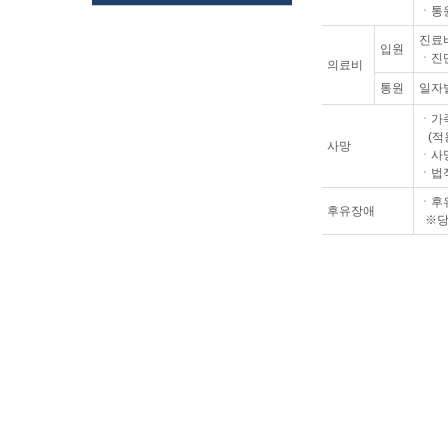
ㆍ통
진료
입원
ㆍ진
의료비
통원
일자별
ㆍ가
(적용
사망
ㆍ사
ㆍ법
ㆍ후
후유장애
※당