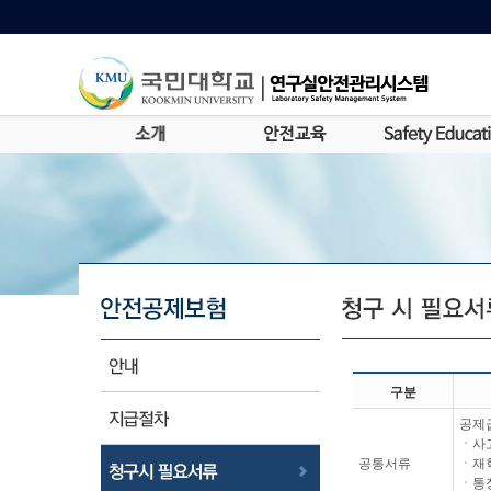
구분
공제
ㆍ사고
공통서류
ㆍ재
ㆍ통