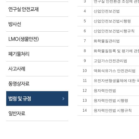
3
연구실 안전환경 조성에 관
4
산업안전보건법
5
산업안전보건법시행령
6
산업안전보건법시행규칙
7
화학물질관리법
8
화학물질등록 및 평가에 관
9
고압가스안전관리법
10
액화석유가스 안전관리법
11
유전자변형생물체에 대한 
12
원자력안전법
13
원자력안전법 시행령
14
원자력안전법 시행규칙